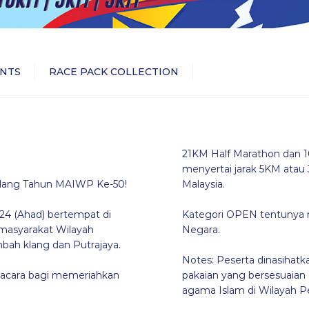
NTS
RACE PACK COLLECTION
21KM Half Marathon dan 1
menyertai jarak 5KM atau
lang Tahun MAIWP Ke-50!
Malaysia.
4 (Ahad) bertempat di
Kategori OPEN tentunya m
masyarakat Wilayah
Negara.
bah klang dan Putrajaya.
Notes: Peserta dinasihat
 acara bagi memeriahkan
pakaian yang bersesuaia
agama Islam di Wilayah Pe