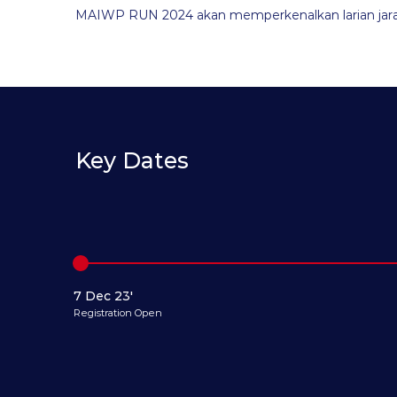
MAIWP RUN 2024 akan memperkenalkan larian jarak 
Key Dates
7 Dec 23'
Registration Open